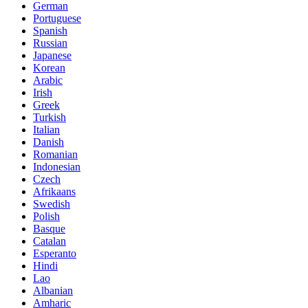
German
Portuguese
Spanish
Russian
Japanese
Korean
Arabic
Irish
Greek
Turkish
Italian
Danish
Romanian
Indonesian
Czech
Afrikaans
Swedish
Polish
Basque
Catalan
Esperanto
Hindi
Lao
Albanian
Amharic