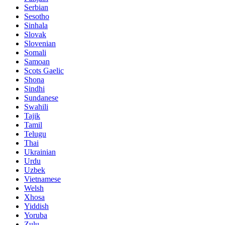
Serbian
Sesotho
Sinhala
Slovak
Slovenian
Somali
Samoan
Scots Gaelic
Shona
Sindhi
Sundanese
Swahili
Tajik
Tamil
Telugu
Thai
Ukrainian
Urdu
Uzbek
Vietnamese
Welsh
Xhosa
Yiddish
Yoruba
Zulu